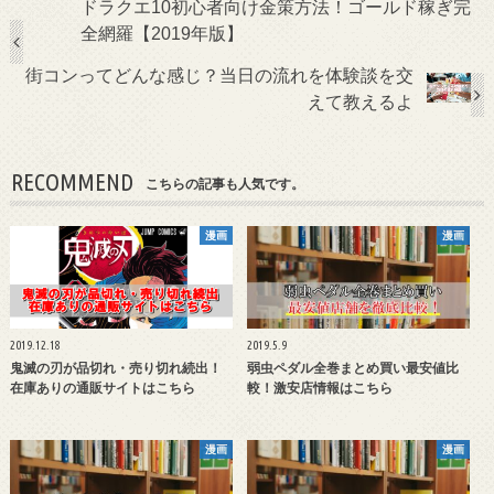
ドラクエ10初心者向け金策方法！ゴールド稼ぎ完
全網羅【2019年版】
街コンってどんな感じ？当日の流れを体験談を交
えて教えるよ
RECOMMEND
こちらの記事も人気です。
漫画
漫画
2019.12.18
2019.5.9
鬼滅の刃が品切れ・売り切れ続出！
弱虫ペダル全巻まとめ買い最安値比
在庫ありの通販サイトはこちら
較！激安店情報はこちら
漫画
漫画