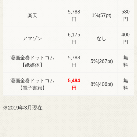
5,788
580
楽天
1%(57pt)
円
円
6,175
400
アマゾン
なし
円
円
漫画全巻ドットコム
5,788
無
5%(267pt)
【紙媒体】
円
料
漫画全巻ドットコム
5,494
無
8%(406pt)
【電子書籍】
円
料
※2019年3月現在