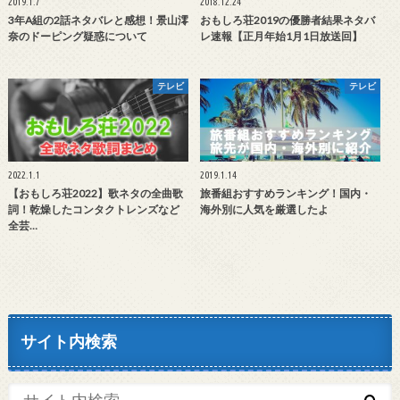
2019.1.7
2018.12.24
3年A組の2話ネタバレと感想！景山澪
おもしろ荘2019の優勝者結果ネタバ
奈のドーピング疑惑について
レ速報【正月年始1月1日放送回】
テレビ
テレビ
2022.1.1
2019.1.14
【おもしろ荘2022】歌ネタの全曲歌
旅番組おすすめランキング！国内・
詞！乾燥したコンタクトレンズなど
海外別に人気を厳選したよ
全芸…
サイト内検索