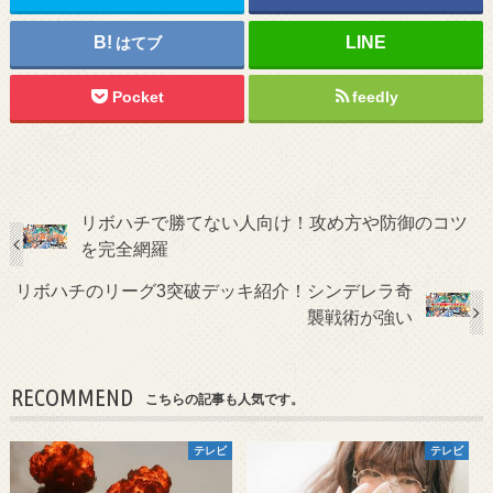
はてブ
Pocket
feedly
リボハチで勝てない人向け！攻め方や防御のコツ
を完全網羅
リボハチのリーグ3突破デッキ紹介！シンデレラ奇
襲戦術が強い
RECOMMEND
こちらの記事も人気です。
テレビ
テレビ