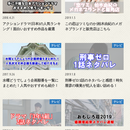
2018.4.21
2019.1.5
アクションドラマ(日本)の人気ランキ
この恋はツミなのか|柏木由紀のメガ
ング！面白いおすすめ作品を厳選
ネブランドと販売店はこちら
テレビ
テレビ
2017.9.26
2019.1.8
水曜どうでしょう企画順番を一覧に
刑事ゼロ1話のネタバレと感想！時矢
まとめた！人気やおすすめも紹介！
暦彦の嗅覚が犯人を追い詰める！
テレビ
テレビ