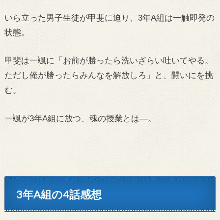
いら立った男子生徒が甲斐に迫り、3年A組は一触即発の
状態。
甲斐は一颯に「お前が勝ったら洗いざらい吐いてやる。
ただし俺が勝ったらみんなを解放しろ」と、闘いにを挑
む。
一颯が3年A組に放つ、魂の授業とは―。
3年A組の4話感想