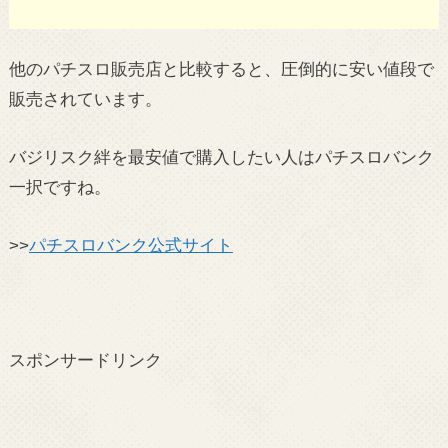
他のパチスロ販売店と比較すると、圧倒的に安い値段で
販売されています。
バジリスク絆を最安値で購入したい人はパチスロバンク
一択ですね。
>>
パチスロバンク公式サイト
スポンサードリンク