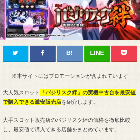
※本サイトにはプロモーションが含まれています
大人気スロット
「バジリスク絆」の実機中古台を最安値
で購入できる激安販売店
を紹介します。
大手スロット販売店のバジリスク絆の価格を徹底比較
し、最安値で購入できる店舗をまとめています。