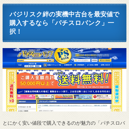
バジリスク絆の実機中古台を最安値で
購入するなら「パチスロバンク」一
択！
とにかく安い値段で購入できるのが魅力の「パチスロバ