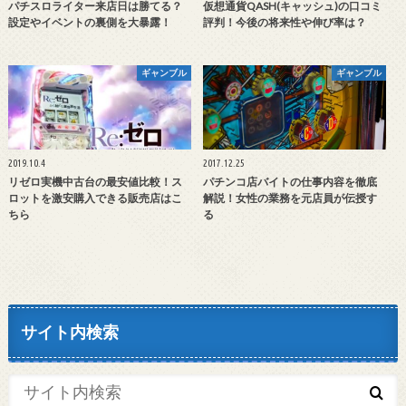
パチスロライター来店日は勝てる？
仮想通貨QASH(キャッシュ)の口コミ
設定やイベントの裏側を大暴露！
評判！今後の将来性や伸び率は？
ギャンブル
ギャンブル
2019.10.4
2017.12.25
リゼロ実機中古台の最安値比較！ス
パチンコ店バイトの仕事内容を徹底
ロットを激安購入できる販売店はこ
解説！女性の業務を元店員が伝授す
ちら
る
サイト内検索