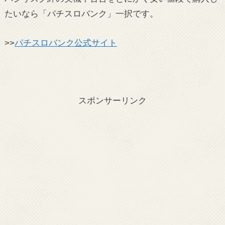
たいなら「パチスロバンク」一択です。
>>
パチスロバンク公式サイト
スポンサーリンク