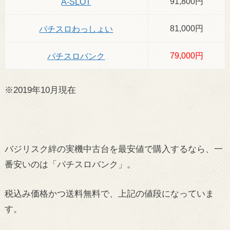
91,800円
A-SLOT
81,000円
パチスロわっしょい
79,000円
パチスロバンク
※2019年10月現在
バジリスク絆の実機中古台を最安値で購入するなら、一
番安いのは「パチスロバンク」。
税込み価格かつ送料無料で、上記の値段になっていま
す。