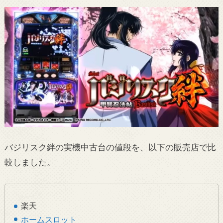
バジリスク絆の実機中古台の値段を、以下の販売店で比
較しました。
楽天
ホームスロット