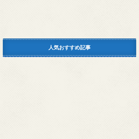
人気おすすめ記事