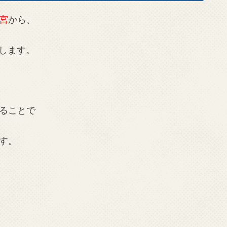
宮
から、
します。
ることで
す。