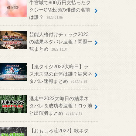
牛宮城で800万円支払ったタ
クシーCM出演の俳優の名前
は誰？
2023.01.06
芸能人格付けチェック2023
の結果ネタバレ速報！問題一
覧まとめ
2022.12.31
【鬼タイジ2022大晦日】ラ
スボス鬼の正体は誰？結果ネ
タバレ速報まとめ
2022.12.30
逃走中2022大晦日の結果ネ
タバレ＆成功者速報！ロケ地
と出演者まとめ
2022.12.12
【おもしろ荘2022】歌ネタ