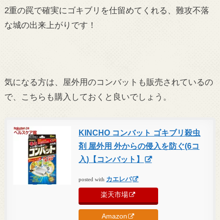
2重の罠で確実にゴキブリを仕留めてくれる、難攻不落
な城の出来上がりです！
気になる方は、屋外用のコンバットも販売されているの
で、こちらも購入しておくと良いでしょう。
KINCHO コンバット ゴキブリ殺虫
剤 屋外用 外からの侵入を防ぐ(6コ
入)【コンバット】
カエレバ
posted with
楽天市場
Amazon