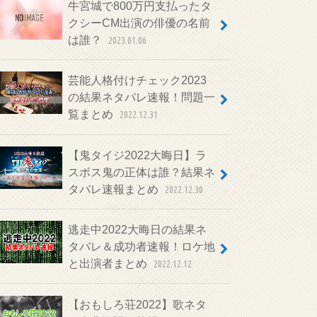
牛宮城で800万円支払ったタ
クシーCM出演の俳優の名前
は誰？
2023.01.06
芸能人格付けチェック2023
の結果ネタバレ速報！問題一
覧まとめ
2022.12.31
【鬼タイジ2022大晦日】ラ
スボス鬼の正体は誰？結果ネ
タバレ速報まとめ
2022.12.30
逃走中2022大晦日の結果ネ
タバレ＆成功者速報！ロケ地
と出演者まとめ
2022.12.12
【おもしろ荘2022】歌ネタ