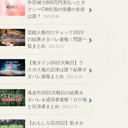
牛宮城で800万円支払ったタ
クシーCM出演の俳優の名前
は誰？
2023.01.06
芸能人格付けチェック2023
の結果ネタバレ速報！問題一
覧まとめ
2022.12.31
【鬼タイジ2022大晦日】ラ
スボス鬼の正体は誰？結果ネ
タバレ速報まとめ
2022.12.30
逃走中2022大晦日の結果ネ
タバレ＆成功者速報！ロケ地
と出演者まとめ
2022.12.12
【おもしろ荘2022】歌ネタ