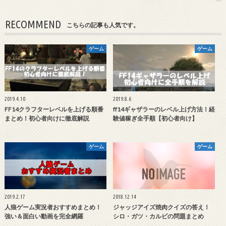
RECOMMEND
こちらの記事も人気です。
ゲーム
ゲーム
2019.4.10
2019.8.6
FF14クラフターレベルを上げる順番
ff14ギャザラーのレベル上げ方法！経
まとめ！初心者向けに徹底解説
験値稼ぎ全手順【初心者向け】
ゲーム
ゲーム
2019.2.17
2018.12.14
人狼ゲーム実況者おすすめまとめ！
ジャッジアイズ焼肉クイズの答え！
強い＆面白い動画を完全網羅
シロ・ガツ・カルビの問題まとめ