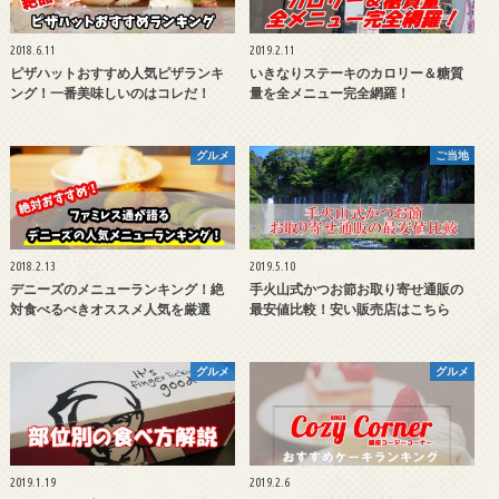
2018.6.11
2019.2.11
ピザハットおすすめ人気ピザランキ
いきなりステーキのカロリー＆糖質
ング！一番美味しいのはコレだ！
量を全メニュー完全網羅！
グルメ
ご当地
2018.2.13
2019.5.10
デニーズのメニューランキング！絶
手火山式かつお節お取り寄せ通販の
対食べるべきオススメ人気を厳選
最安値比較！安い販売店はこちら
グルメ
グルメ
2019.1.19
2019.2.6