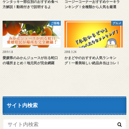
ケンタッキー部位別のおすすめ食べ
コージーコーナーおすすめケーキラ
方解説！動画付きで説明するよ
ンキング！全種類から人気を厳選
ご当地
グルメ
2019.1.8
2018.3.24
愛媛県のみかんジュースが出る蛇口
かまどやのおすすめ人気ランキン
の場所まとめ！地元民が完全網羅
グ！一番美味しい絶品弁当はコレ！
サイト内検索